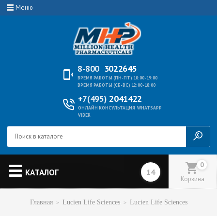
Меню
8-800
3022645
ВРЕМЯ РАБОТЫ (ПН-ПТ) 10:00-19:00
ВРЕМЯ РАБОТЫ (СБ-ВС) 12:00-18:00
+7(495)
2041422
ОНЛАЙН КОНСУЛЬТАЦИЯ
WHATSAPP
VIBER
0
КАТАЛОГ
Корзина
Главная
Lucien Life Sciences
Lucien Life Sciences