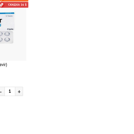
СКИДКА 16 $
vir)
-
+