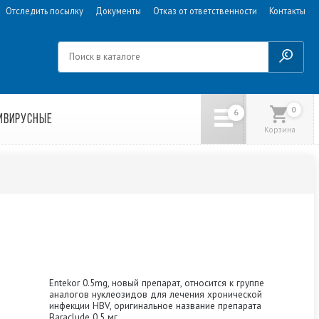
Отследить посылку
Документы
Отказ от ответственности
Контакты
0
ИВИРУСНЫЕ
Корзина
Entekor 0.5mg, новый препарат, относится к группе
аналогов нуклеозидов для лечения хронической
инфекции HBV, оригинальное название препарата
Baraclude 0.5 мг.