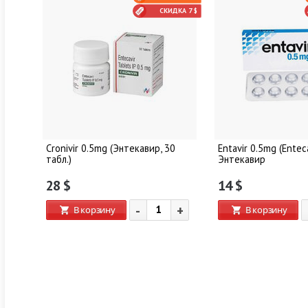
СКИДКА 7 $
Cronivir 0.5mg (Энтекавир, 30
Entavir 0.5mg (Enteca
табл.)
Энтекавир
28
$
14
$
-
+
В корзину
В корзину