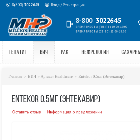
8(800)
3022645
Вход / Регистрация
8-800
3022645
ВРЕМЯ РАБОТЫ (ПН-ПТ) 10:00-19:00
ВРЕМЯ РАБОТЫ (СБ-ВС) 12:00-18:00
ГЕПАТИТ
ВИЧ
РАК
НЕФРОЛОГИЯ
САХАРН
Главная
ВИЧ
Aprazer Healthcare
Entekor 0.5мг (Энтекавир)
ENTEKOR 0.5МГ (ЭНТЕКАВИР)
Оставить отзыв
Информация о предложении