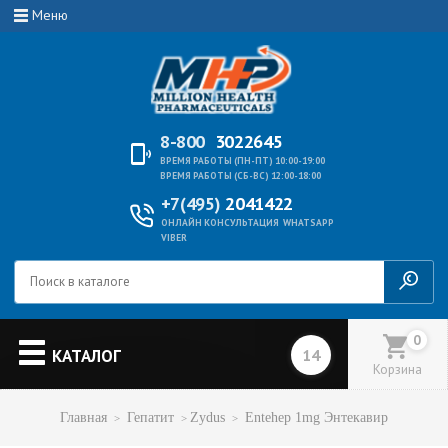
Меню
8-800
3022645
ВРЕМЯ РАБОТЫ (ПН-ПТ) 10:00-19:00
ВРЕМЯ РАБОТЫ (СБ-ВС) 12:00-18:00
+7(495)
2041422
ОНЛАЙН КОНСУЛЬТАЦИЯ
WHATSAPP
VIBER
0
КАТАЛОГ
Корзина
Главная
Гепатит
Zydus
Entehep 1mg Энтекавир