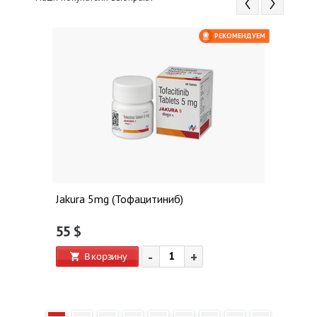
ЕМ
РЕКОМЕНДУЕМ
 $
Jakura 5mg (Тофацитиниб)
55
$
-
+
В корзину