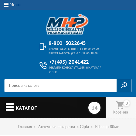
Меню
8-800
3022645
ВРЕМЯ РАБОТЫ (ПН-ПТ) 10:00-19:00
ВРЕМЯ РАБОТЫ (СБ-ВС) 12:00-18:00
+7(495)
2041422
ОНЛАЙН КОНСУЛЬТАЦИЯ
WHATSAPP
VIBER
0
КАТАЛОГ
Корзина
Главная
Аптечные лекарства
Cipla
Febucip 80мг