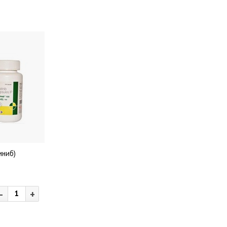
иниб)
-
+