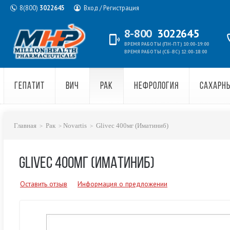
8(800)
3022645
Вход / Регистрация
8-800
3022645
ВРЕМЯ РАБОТЫ (ПН-ПТ) 10:00-19:00
ВРЕМЯ РАБОТЫ (СБ-ВС) 12:00-18:00
ГЕПАТИТ
ВИЧ
РАК
НЕФРОЛОГИЯ
САХАРН
Главная
Рак
Novartis
Glivec 400мг (Иматиниб)
GLIVEC 400МГ (ИМАТИНИБ)
Оставить отзыв
Информация о предложении