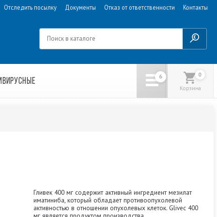
Отследить посылку
Документы
Отказ от ответственности
Контакты
0
ИВИРУСНЫЕ
Корзина
Гливек 400 мг содержит активный ингредиент мезилат
иматиниба, который обладает противоопухолевой
активностью в отношении опухолевых клеток. Glivec 400
мг является продуктом производства...