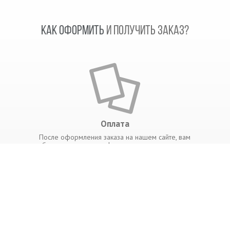
КАК ОФОРМИТЬ
И ПОЛУЧИТЬ ЗАКАЗ?
Оплата
После оформления заказа на нашем сайте, вам
будет выслана счет фатура в автоматическом
режиме на ваш электронный адрес. Оплата
производится в банке по счет фактуре в любое
удобное для вас время.
ИНФОРМАЦИЯ