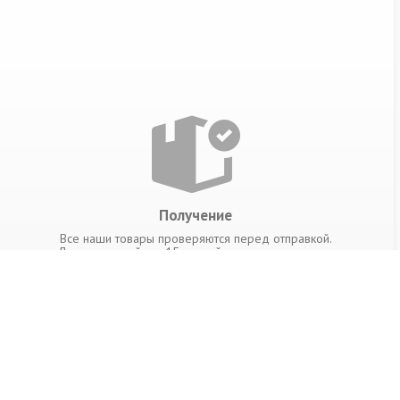
Получение
Все наши товары проверяются перед отправкой.
Доставка в районе 15ти дней с моента получения
трек номера вашей посылки. Трек номер высылается
на ваш электронный адрес после отправки заказа.
КОНТАКТЫ