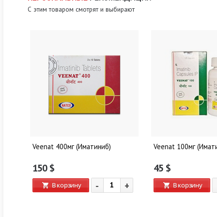
С этим товаром смотрят и выбирают
Veenat 400мг (Иматиниб)
Veenat 100мг (Имат
150
$
45
$
-
+
В корзину
В корзину