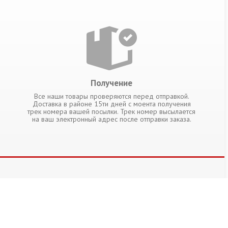
Получение
Все наши товары проверяются перед отправкой.
Доставка в районе 15ти дней с моента получения
трек номера вашей посылки. Трек номер высылается
на ваш электронный адрес после отправки заказа.
КОНТАКТЫ
Бесплатный звонок по России
8-800-3022645
казать и
Индия
+91(994)047-29-02
ы
Viber:
+7(495)204-14-22