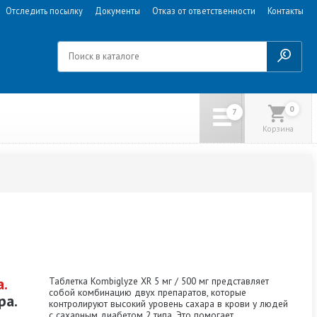
Отследить посылку
Документы
Отказ от ответственности
Контакты
0
Корзина
а.
Таблетка Kombiglyze XR 5 мг / 500 мг представляет
собой комбинацию двух препаратов, которые
ра.
контролируют высокий уровень сахара в крови у людей
с сахарным диабетом 2 типа. Это помогает