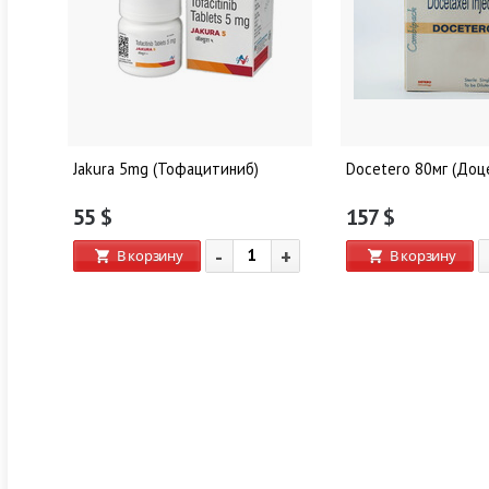
Jakura 5mg (Тофацитиниб)
Docetero 80мг (Доц
55
$
157
$
+
-
+
В корзину
В корзину