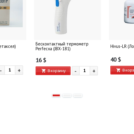
Бесконтактный термометр
етаксел)
Hivus-LR (Л
Perfecxa (JBX-181)
40
$
16
$
-
+
В кор
-
+
В корзину