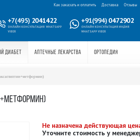
Как заказать и оплатить
Доставка
Отзывы
+7(495)
2041422
+91(994)
0472902
ОНЛАЙН КОНСУЛЬТАЦИЯ
WHATSAPP
ОНЛАЙН КОНСУЛЬТАЦИЯ ИНДИЯ
VIBER
WHATSAPP VIBER
ЫЙ ДИАБЕТ
АПТЕЧНЫЕ ЛЕКАРСТВА
ОРТОПЕДИЯ
аксаглиптин+метформин)
ИН+МЕТФОРМИН)
Не назначена действующая цен
Уточните стоимость у менедже