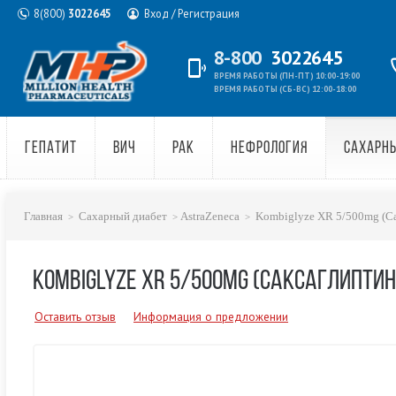
8(800)
3022645
Вход / Регистрация
8-800
3022645
ВРЕМЯ РАБОТЫ (ПН-ПТ) 10:00-19:00
ВРЕМЯ РАБОТЫ (СБ-ВС) 12:00-18:00
ГЕПАТИТ
ВИЧ
РАК
НЕФРОЛОГИЯ
САХАРН
Главная
Сахарный диабет
AstraZeneca
Kombiglyze XR 5/500mg (С
KOMBIGLYZE XR 5/500MG (САКСАГЛИПТ
Оставить отзыв
Информация о предложении