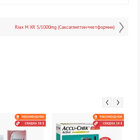
Riax M XR 5/1000mg (Саксаглиптин+метформин)
РЕКОМЕНДУЕМ
РЕКОМЕНДУЕМ
СКИДКА 38 $
СКИДКА 18 $