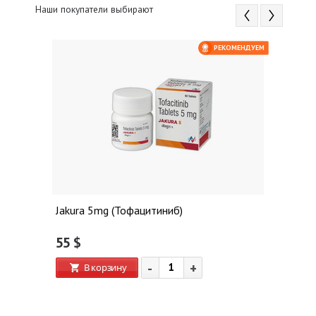
Наши покупатели выбирают
ЕМ
РЕКОМЕНДУЕМ
 $
Jakura 5mg (Тофацитиниб)
55
$
-
+
В корзину