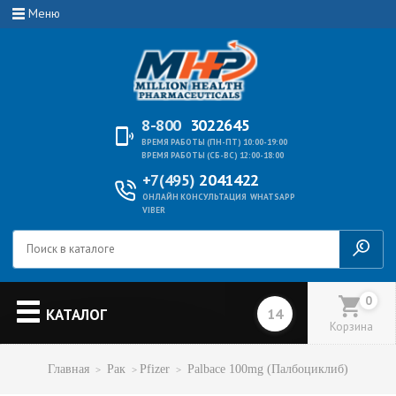
Меню
8-800
3022645
ВРЕМЯ РАБОТЫ (ПН-ПТ) 10:00-19:00
ВРЕМЯ РАБОТЫ (СБ-ВС) 12:00-18:00
+7(495)
2041422
ОНЛАЙН КОНСУЛЬТАЦИЯ
WHATSAPP
VIBER
0
КАТАЛОГ
Корзина
Главная
Рак
Pfizer
Palbace 100mg (Палбоциклиб)