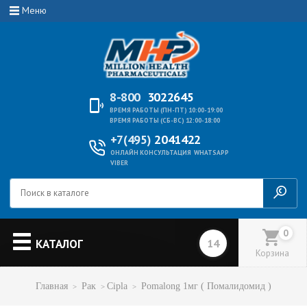
Меню
8-800
3022645
ВРЕМЯ РАБОТЫ (ПН-ПТ) 10:00-19:00
ВРЕМЯ РАБОТЫ (СБ-ВС) 12:00-18:00
+7(495)
2041422
ОНЛАЙН КОНСУЛЬТАЦИЯ
WHATSAPP
VIBER
0
КАТАЛОГ
Корзина
Главная
Рак
Cipla
Pomalong 1мг ( Помалидомид )