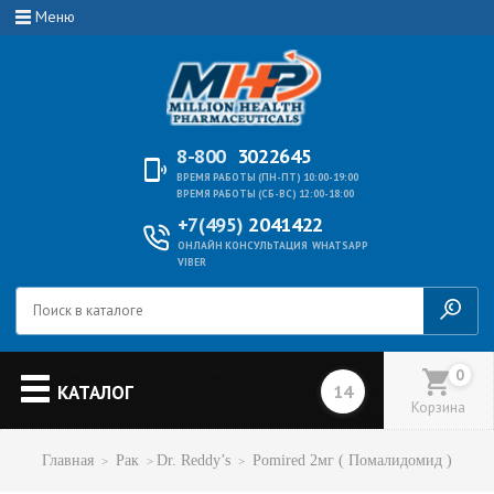
Меню
8-800
3022645
ВРЕМЯ РАБОТЫ (ПН-ПТ) 10:00-19:00
ВРЕМЯ РАБОТЫ (СБ-ВС) 12:00-18:00
+7(495)
2041422
ОНЛАЙН КОНСУЛЬТАЦИЯ
WHATSAPP
VIBER
0
КАТАЛОГ
Корзина
Главная
Рак
Dr. Reddy’s
Pomired 2мг ( Помалидомид )