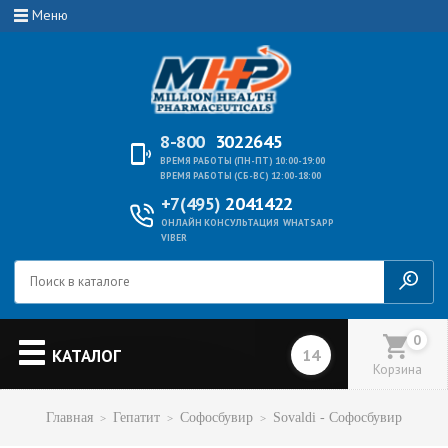
Меню
8-800
3022645
ВРЕМЯ РАБОТЫ (ПН-ПТ) 10:00-19:00
ВРЕМЯ РАБОТЫ (СБ-ВС) 12:00-18:00
+7(495)
2041422
ОНЛАЙН КОНСУЛЬТАЦИЯ
WHATSAPP
VIBER
0
КАТАЛОГ
Корзина
Главная
Гепатит
Софосбувир
Sovaldi - Софосбувир