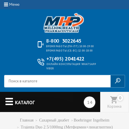
Меню
8-800
3022645
ВРЕМЯ РАБОТЫ (ПН-ПТ) 10:00-19:00
ВРЕМЯ РАБОТЫ (СБ-ВС) 12:00-18:00
+7(495)
2041422
ОНЛАЙН КОНСУЛЬТАЦИЯ
WHATSAPP
VIBER
0
КАТАЛОГ
Корзина
Главная
Сахарный диабет
Boehringer Ingelheim
Trajenta Duo 2.5/1000mg (Метформин+линаглиптин)