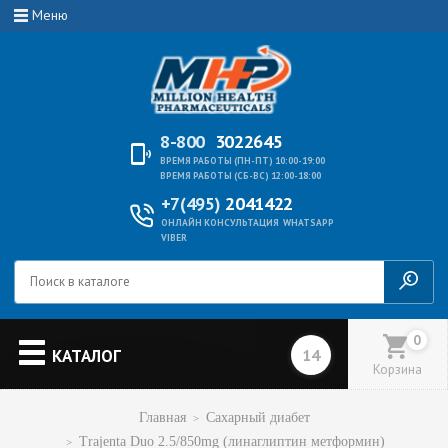
Меню
8-800
3022645
ВРЕМЯ РАБОТЫ (ПН-ПТ) 10:00-19:00
ВРЕМЯ РАБОТЫ (СБ-ВС) 12:00-18:00
+7(495)
2041422
ОНЛАЙН КОНСУЛЬТАЦИЯ
WHATSAPP
VIBER
0
КАТАЛОГ
Корзина
Главная
Сахарный диабет
Trajenta Duo 2.5/850mg (линаглиптин метформин)