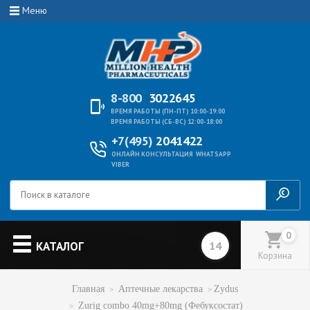
Меню
8-800
3022645
ВРЕМЯ РАБОТЫ (ПН-ПТ) 10:00-19:00
ВРЕМЯ РАБОТЫ (СБ-ВС) 12:00-18:00
+7(495)
2041422
ОНЛАЙН КОНСУЛЬТАЦИЯ
WHATSAPP
VIBER
0
КАТАЛОГ
Корзина
Главная
Аптечные лекарства
Zydus
Zurig combo 40mg+80mg (Фебуксостат)