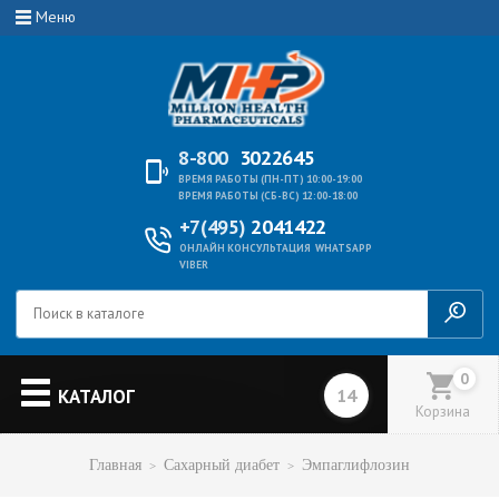
Меню
8-800
3022645
ВРЕМЯ РАБОТЫ (ПН-ПТ) 10:00-19:00
ВРЕМЯ РАБОТЫ (СБ-ВС) 12:00-18:00
+7(495)
2041422
ОНЛАЙН КОНСУЛЬТАЦИЯ
WHATSAPP
VIBER
0
КАТАЛОГ
Корзина
Главная
Сахарный диабет
Эмпаглифлозин