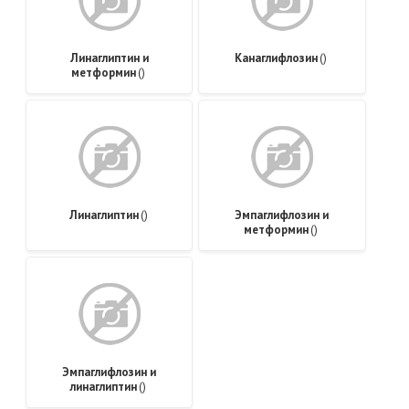
Линаглиптин и
Канаглифлозин
()
метформин
()
Линаглиптин
()
Эмпаглифлозин и
метформин
()
Эмпаглифлозин и
линаглиптин
()