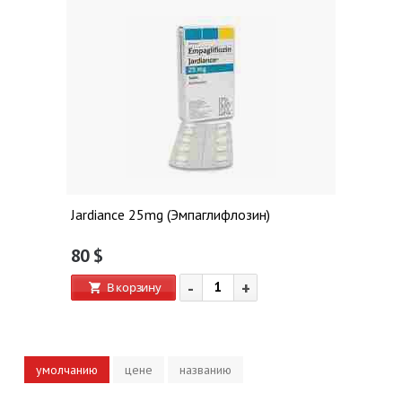
Jardiance 25mg (Эмпаглифлозин)
80
$
-
+
В корзину
умолчанию
цене
названию