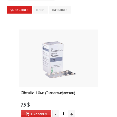
умолчанию
цене
названию
Gibtulio 10мг (Эмпаглифлозин)
75
$
-
+
В корзину