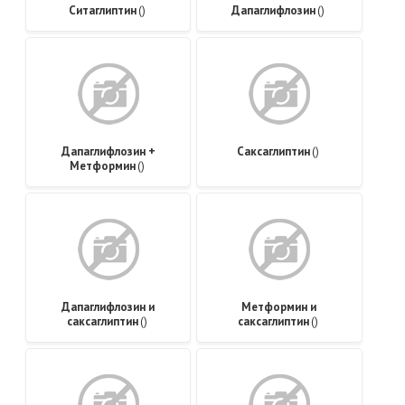
Ситаглиптин
()
Дапаглифлозин
()
Дапаглифлозин +
Саксаглиптин
()
Метформин
()
Дапаглифлозин и
Метформин и
саксаглиптин
()
саксаглиптин
()