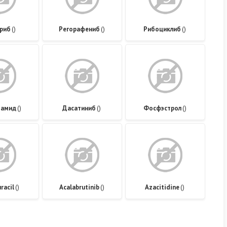
риб
()
Регорафениб
()
Рибоциклиб
()
тамид
()
Дасатиниб
()
Фосфэстрол
()
racil
()
Acalabrutinib
()
Azacitidine
()