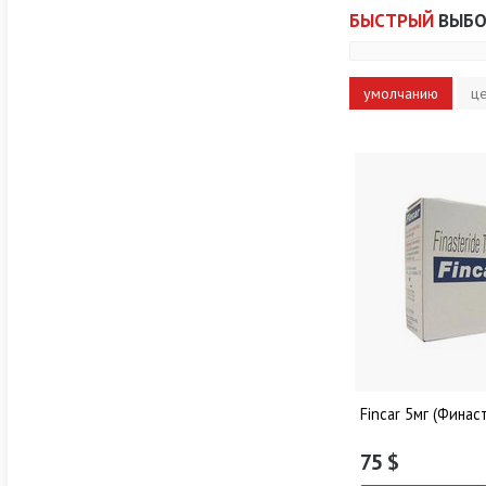
БЫСТРЫЙ
ВЫБО
умолчанию
ц
Fincar 5мг (Финас
75
$