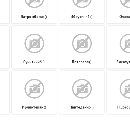
Элтромбопаг
()
Ибрутиниб
()
Олапа
Сунитиниб
()
Летрозол
()
Бикалу
Иринотекан
()
Нинтеданиб
()
Fluorou