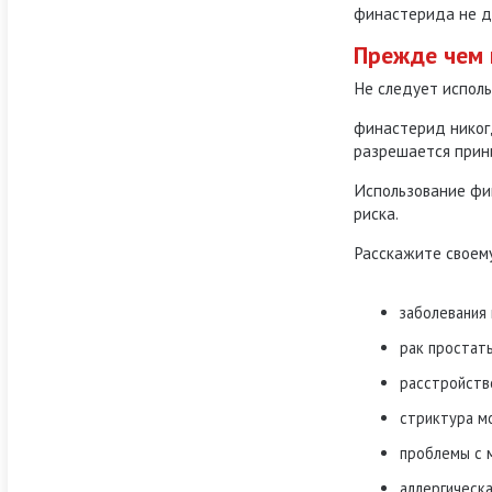
финастерида не д
Прежде чем 
Не следует исполь
финастерид никог
разрешается прин
Использование фи
риска.
Расскажите своему
заболевания
рак простат
расстройств
стриктура м
проблемы с 
аллергическ