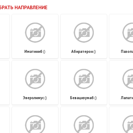
БРАТЬ НАПРАВЛЕНИЕ
Иматиниб
()
Абиратерон
()
Пазоп
Эверолимус
()
Бевацизумаб
()
Лапат