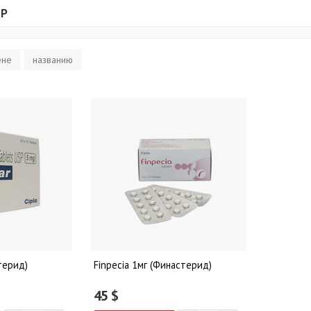
Р
ене
названию
терид)
Finpecia 1мг (Финастерид)
45
$