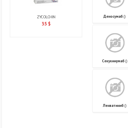
Деносумаб
()
ZYCOLCHIN
35
$
Секукинумаб
()
Ленватиниб
()