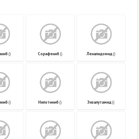
аниб
()
Сорафениб
()
Леналидомид
()
иниб
()
Нилотиниб
()
Энзалутамид
()