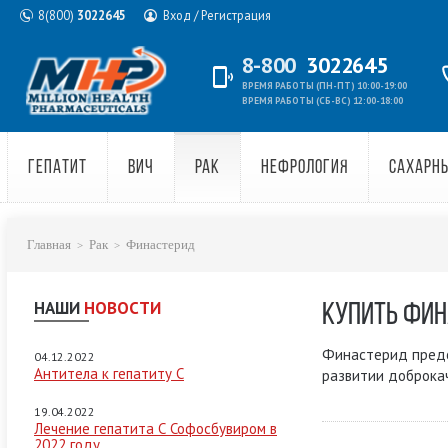
8(800)
3022645
Вход / Регистрация
8-800
3022645
ВРЕМЯ РАБОТЫ (ПН-ПТ) 10:00-19:00
ВРЕМЯ РАБОТЫ (СБ-ВС) 12:00-18:00
ГЕПАТИТ
ВИЧ
РАК
НЕФРОЛОГИЯ
САХАРН
Главная
Рак
Финастерид
НАШИ
НОВОСТИ
КУПИТЬ ФИН
Финастерид предо
04.12.2022
Антитела к гепатиту C
развитии доброка
19.04.2022
Лечение гепатита С Софосбувиром в
2022 году