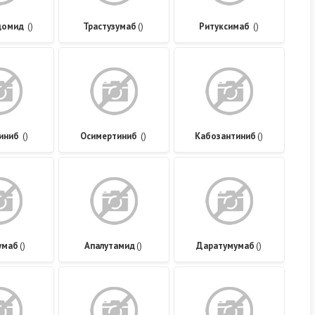
домид
()
Трастузумаб
()
Ритуксимаб
()
иниб
()
Осимертиниб
()
Кабозантиниб
()
умаб
()
Апалутамид
()
Даратумумаб
()