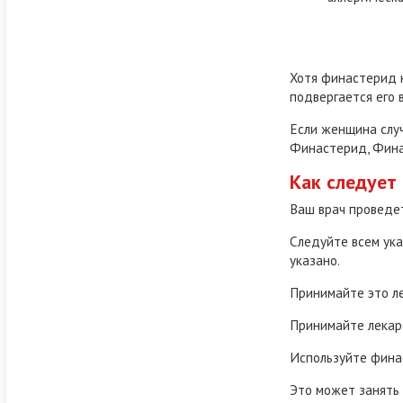
Хотя финастерид 
подвергается его
Если женщина случ
Финастерид, Финас
Как следует
Ваш врач проведет
Следуйте всем ука
указано.
Принимайте это ле
Принимайте лекарс
Используйте финас
Это может занять 