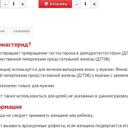
-
+
-
+
В корзину
ене
названию
инастерид?
отвращает превращение
тестостерона
в дигидротестостерон (ДГ
чественной гиперплазии предстательной железы
(ДГПЖ).
ция) используется для лечения выпадения волос у мужчин.
Финас
й гиперплазии предстательной железы (ДГПЖ) у мужчин с увелич
азначен только для мужчин.
также использоваться для целей, не указанных в данном руково
ормация
гда не
следует принимать женщине или ребенку.
 вызывать врожденные дефекты, если женщина подвергается его