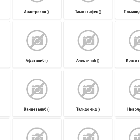
Анастрозол
()
Тамоксифен
()
Помали
Афатиниб
()
Алектиниб
()
Кризот
)
Вандетаниб
()
Талидомид
()
Нивол