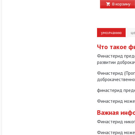
В корзину
умолчанию
ц
Что такое ф
Финастерид пред
развитии
доброка
Финастерид (Пропе
доброкачественно
финастерид предн
Финастерид может 
Важная инф
Финастерид
нико
Финастерид может