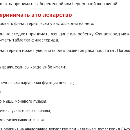
олжны приниматься беременной или беременной женщиной.
принимать это лекарство
зовать финастерид, если у вас аллергия на него.
да не следует принимать женщине или ребенку.
Финастерид може
имать таблетки финастерида.
настерида может увеличить риск развития
рака простаты
.
Погово
 врачу, если вы когда-либо имели:
 печени
или нарушения
функции печени
;
ы;
о мышц мочевого пузыря;
очеиспускательного канала;
мочеиспусканием;
или же
ая реакция на аналогичное лекарство под названием
дутастерид
(
Avo