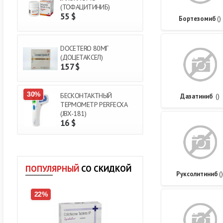
(ТОФАЦИТИНИБ)
55
$
Бортезомиб
()
DOCETERO 80МГ
(ДОЦЕТАКСЕЛ)
157
$
30%
БЕСКОНТАКТНЫЙ
Дазатиниб
()
ТЕРМОМЕТР PERFECXA
(JBX-181)
16
$
ПОПУЛЯРНЫЙ
СО СКИДКОЙ
Руксолитиниб
(
22%