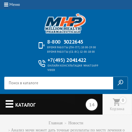
Меню
8-800
3022645
ВРЕМЯ РАБОТЫ (ПН-ПТ) 10:00-19:00
ВРЕМЯ РАБОТЫ (СБ-ВС) 12:00-18:00
+7(495)
2041422
ОНЛАЙН КОНСУЛЬТАЦИЯ
WHATSAPP
VIBER
0
КАТАЛОГ
Корзина
Главная
Новости
Анализ мочи может дать точные результаты по месту лечения о