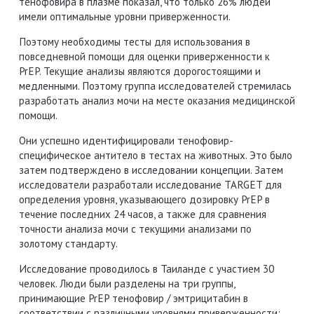
тенофовира в плазме показал, что только 26% людей
имели оптимальные уровни приверженности.
Поэтому необходимы тесты для использования в
повседневной помощи для оценки приверженности к
PrEP.
Текущие анализы являются дорогостоящими и
медленными.
Поэтому группа исследователей стремилась
разработать анализ мочи на месте оказания медицинской
помощи.
Они успешно идентифицировали тенофовир-
специфическое антитело в тестах на животных.
Это было
затем подтверждено в исследовании концепции.
Затем
исследователи разработали исследование TARGET для
определения уровня, указывающего дозировку PrEP в
течение последних 24 часов, а также для сравнения
точности анализа мочи с текущими анализами по
золотому стандарту.
Исследование проводилось в Таиланде с участием 30
человек.
Люди были разделены на три группы,
принимающие PrEP тенофовир / эмтрицитабин в
соответствии с различными уровнями приверженности: