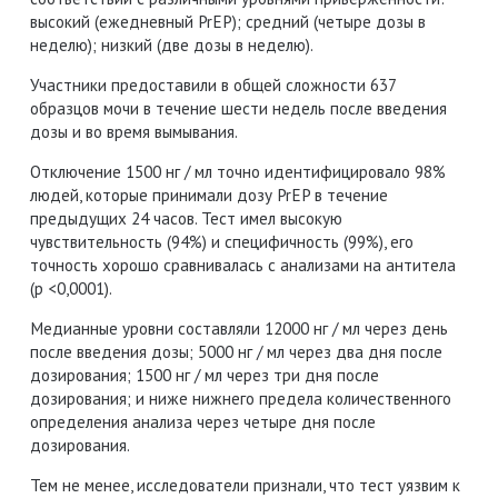
высокий (ежедневный PrEP);
средний (четыре дозы в
неделю);
низкий (две дозы в неделю).
Участники предоставили в общей сложности 637
образцов мочи в течение шести недель после введения
дозы и во время вымывания.
Отключение 1500 нг / мл точно идентифицировало 98%
людей, которые принимали дозу PrEP в течение
предыдущих 24 часов.
Тест имел высокую
чувствительность (94%) и специфичность (99%), его
точность хорошо сравнивалась с анализами на антитела
(р <0,0001).
Медианные уровни составляли 12000 нг / мл через день
после введения дозы;
5000 нг / мл через два дня после
дозирования;
1500 нг / мл через три дня после
дозирования;
и ниже нижнего предела количественного
определения анализа через четыре дня после
дозирования.
Тем не менее, исследователи признали, что тест уязвим к