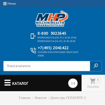
Меню
8-800
3022645
ВРЕМЯ РАБОТЫ (ПН-ПТ) 10:00-19:00
ВРЕМЯ РАБОТЫ (СБ-ВС) 12:00-18:00
+7(495)
2041422
ОНЛАЙН КОНСУЛЬТАЦИЯ
WHATSAPP
VIBER
0
КАТАЛОГ
Корзина
Главная
Новости
Диета при ГЕПАТИТЕ С