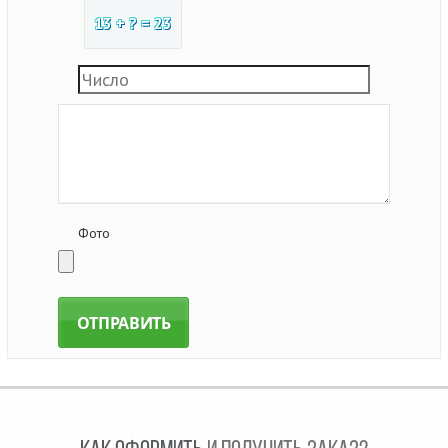
13 + ? = 23
Фото