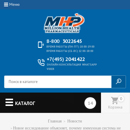
Меню
8-800
3022645
ВРЕМЯ РАБОТЫ (ПН-ПТ) 10:00-19:00
ВРЕМЯ РАБОТЫ (СБ-ВС) 12:00-18:00
+7(495)
2041422
ОНЛАЙН КОНСУЛЬТАЦИЯ
WHATSAPP
VIBER
0
КАТАЛОГ
Корзина
Главная
Новости
Новое исследование объясняет, почему иммунная система не