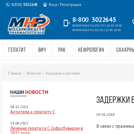
8(800)
3022645
Вход / Регистрация
8-800
3022645
ВРЕМЯ РАБОТЫ (ПН-ПТ) 10:00-19:00
ВРЕМЯ РАБОТЫ (СБ-ВС) 12:00-18:00
ГЕПАТИТ
ВИЧ
РАК
НЕФРОЛОГИЯ
САХАРН
Главная
Новости
Задержки в доставке.
НАШИ
НОВОСТИ
ЗАДЕРЖКИ В
04.12.2022
Антитела к гепатиту C
03.01.2018
19.04.2022
В связи с празник
Лечение гепатита С Софосбувиром в
2022 году